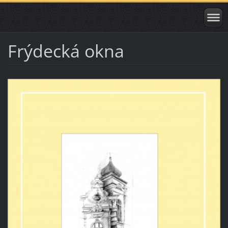
Frýdecká okna