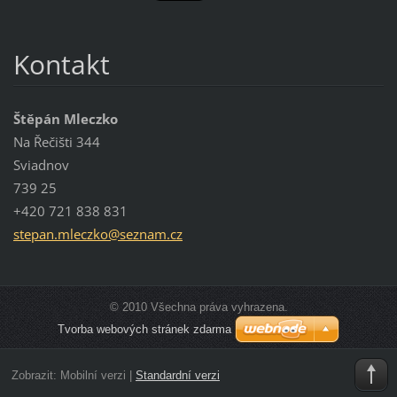
Kontakt
Štěpán Mleczko
Na Řečišti 344
Sviadnov
739 25
+420 721 838 831
stepan.m
leczko@s
eznam.cz
© 2010 Všechna práva vyhrazena.
Tvorba webových stránek zdarma
Zobrazit:
Mobilní verzi
|
Standardní verzi