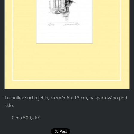
Technika: suchá jehla, rozměr 6 x 13 cm, paspartováno pod
sklo.
Cena 500,- Kč