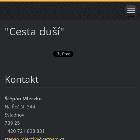
"Cesta duší"
Kontakt
Štěpán Mleczko
Na Řečišti 344
Sviadnov
739 25
+420 721 838 831
stepan.m
leczko@s
eznam.cz