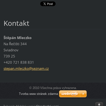
Kontakt
Štěpán Mleczko
Na Řečišti 344
Sviadnov
739 25
+420 721 838 831
stepan.m
leczko@s
eznam.cz
© 2010 Všechna práva vyhrazena.
Tvorba www stránek zdarma