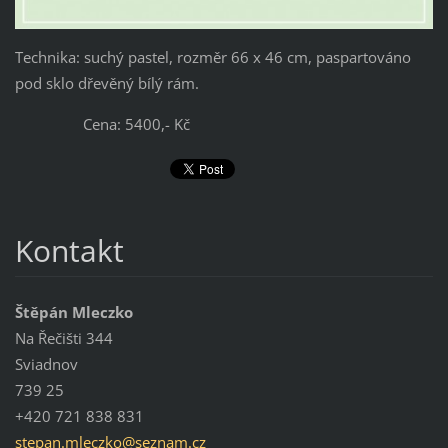
Technika: suchý pastel, rozměr 66 x 46 cm, paspartováno
pod sklo dřevěný bílý rám.
Cena: 5400,- Kč
Kontakt
Štěpán Mleczko
Na Řečišti 344
Sviadnov
739 25
+420 721 838 831
stepan.m
leczko@s
eznam.cz