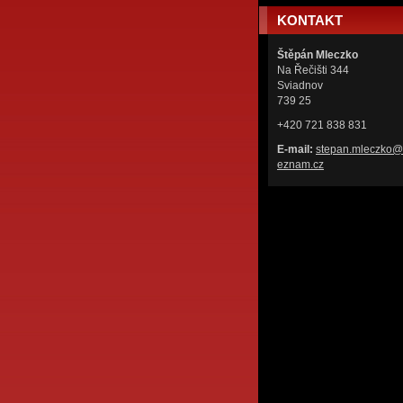
KONTAKT
Štěpán Mleczko
Na Řečišti 344
Sviadnov
739 25
+420 721 838 831
E-mail:
stepan.m
leczko@
eznam.cz