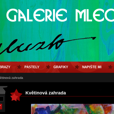
BRAZY
PASTELY
GRAFIKY
NAPIŠTE MI
ětinová zahrada
Květinová zahrada