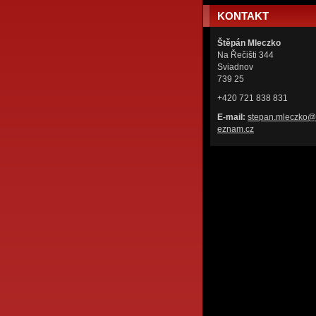
KONTAKT
Štěpán Mleczko
Na Řečišti 344
Sviadnov
739 25
+420 721 838 831
E-mail:
stepan.m
leczko@
eznam.cz