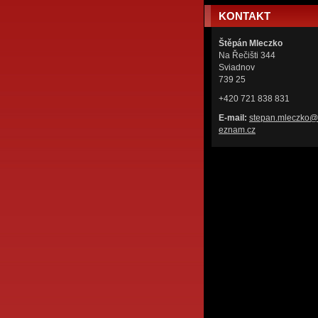
KONTAKT
Štěpán Mleczko
Na Řečišti 344
Sviadnov
739 25
+420 721 838 831
E-mail:
stepan.m
leczko@
eznam.cz