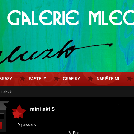
BRAZY
PASTELY
GRAFIKY
NAPIŠTE MI
ni akt 5
mini akt 5
Vyprodáno.