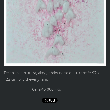
Technika: struktura, akryl, hřeby na sololitu, rozměr 97 x
122 cm, bílý dřevěný rám.
Cena 45 000,- Kč